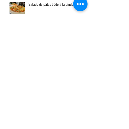
Salade de pâtes tiède à la dinde et cheddar
Linguines aux betteraves et sauce à la fleur
d'ail et fromage Mont Jacob
Linguines Poivre et lime avec saumon fumé
et cheddar
Rottini au curry et sauté d'agneau aux
tomates et haricot