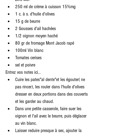
250 ml de crème à cuisson 15%mg  
1 c. à s. d'huile d'olives  
15 g de beurre  
2 Gousses d'ail hachées  
1/2 oignon moyen haché  
80 gr de fromage Mont Jacob rapé  
100ml Vin blanc  
Tomates cerises  
sel et poivre  
Entrez vos notes ici...  
Cuire les pates"al dente"et les égouter( ne 
pas rincer), les rouler dans l'huile d'olives 
dresser en deux portions dans des couverts 
et les garder au chaud.  
Dans une petite casserole, faire suer les 
oignon et l'ail avec le beurre, puis déglacer 
au vin blanc.  
Laisser reduire presque à sec, ajouter la 